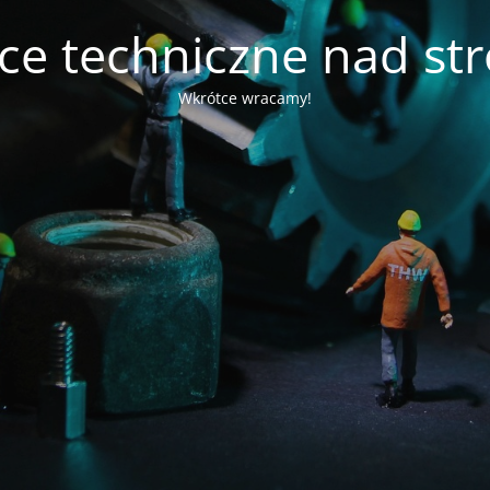
ce techniczne nad st
Wkrótce wracamy!